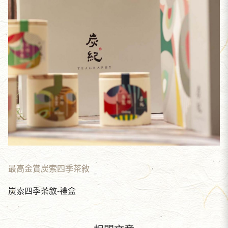
最高金賞炭索四季茶敘
炭索四季茶敘-禮盒