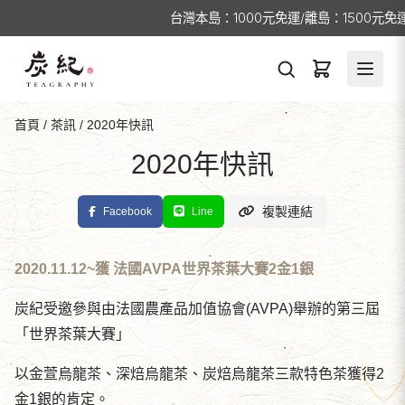
台灣本島：1000元免運/離島：1500元免
首頁
/
茶訊
/
2020年快訊
2020年快訊
複製連結
Facebook
Line
2020.11.12~獲 法國AVPA世界茶葉大賽2金1銀
炭紀受邀參與由法國農產品加值協會(AVPA)舉辦的第三屆
「世界茶葉大賽」
以金萱烏龍茶、深焙烏龍茶、炭焙烏龍茶三款特色茶獲得2
金1銀的肯定。