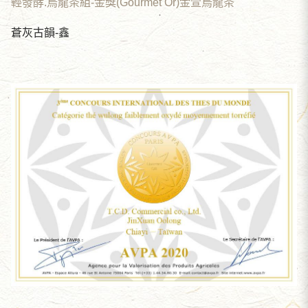
輕發酵.烏龍茶組-金獎(Gourmet Or)金萱烏龍茶
蒼灰古韻-鑫