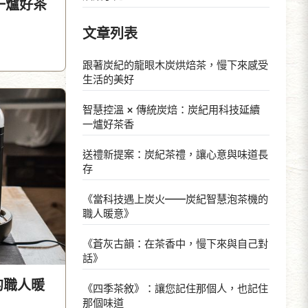
一爐好茶
文章列表
跟著炭紀的龍眼木炭烘焙茶，慢下來感受
生活的美好
智慧控溫 × 傳統炭焙：炭紀用科技延續
一爐好茶香
送禮新提案：炭紀茶禮，讓心意與味道長
存
《當科技遇上炭火——炭紀智慧泡茶機的
職人暖意》
《蒼灰古韻：在茶香中，慢下來與自己對
話》
的職人暖
《四季茶敘》：讓您記住那個人，也記住
那個味道