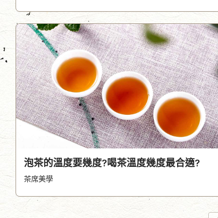
泡茶的溫度要幾度?喝茶溫度幾度最合適?
茶席美學