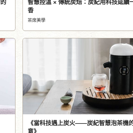
活的
智慧控溫 × 傳統炭焙：炭紀用科技延續
香
茶席美學
《當科技遇上炭火——炭紀智慧泡茶機
意》