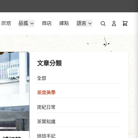
炭焙
品鑑
商店
據點
語言
文章分類
全部
茶席美學
炭紀日常
茶葉知識
烘焙手記