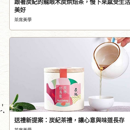
跟著炭紀的龍眼木炭烘焙茶，慢下來感受生
美好
茶席美學
送禮新提案：炭紀茶禮，讓心意與味道長存
茶席美學