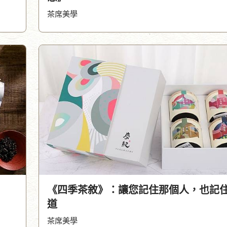
茶席美學
》
《四季茶敘》：讓您記住那個人，也記
道
茶席美學