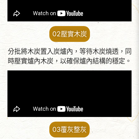
02壓實木炭
分批將木炭置入炭爐內，等待木炭燒透，同
時壓實爐內木炭，以確保爐內結構的穩定。
03覆灰整灰