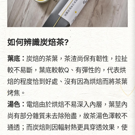
如何辨識炭焙茶?
葉底：
炭焙的茶葉，茶渣尚保有韌性，拉扯
較不易斷，葉底較軟Q、有彈性的，代表烘
焙的程度恰到好處、沒有因為烘焙而將茶葉
烤焦。
湯色：
電焙由於烘焙不易深入內層，葉莖內
尚有部分雜質未去除殆盡，故茶湯色澤較不
通透；而炭焙則因輻射熱更具穿透效果，使