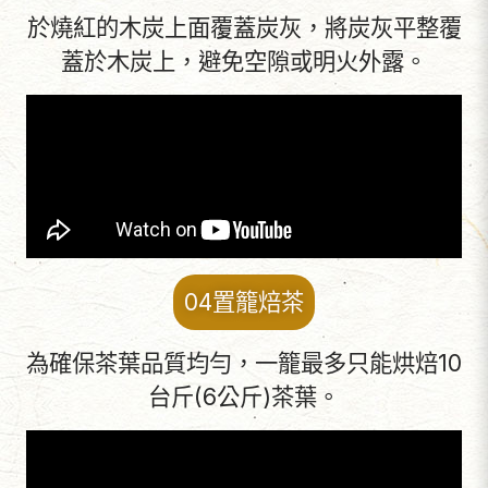
於燒紅的木炭上面覆蓋炭灰，將炭灰平整覆
蓋於木炭上，避免空隙或明火外露。
04置籠焙茶
為確保茶葉品質均勻，一籠最多只能烘焙10
台斤(6公斤)茶葉。