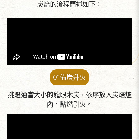
炭焙的流程簡述如下：
01備炭升火
挑選適當大小的龍眼木炭，依序放入炭焙爐
內，點燃引火。