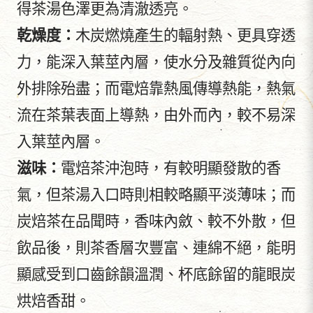
得茶湯色澤更為清澈透亮。
乾燥度：
木炭燃燒產生的輻射熱、更具穿透
力，能深入葉莖內層，使水分及雜質從內向
外排除殆盡；而電焙靠熱風傳導熱能，熱氣
流在茶葉表面上導熱，由外而內，較不易深
入葉莖內層。
滋味：
電焙茶沖泡時，有較明顯發散的香
氣，但茶湯入口時則相較略顯平淡薄味；而
炭焙茶在品聞時，香味內斂、較不外散，但
飲品後，則茶香層次豐富、連綿不絕，能明
顯感受到口齒餘韻溫潤、杯底餘留的龍眼炭
烘焙香甜。