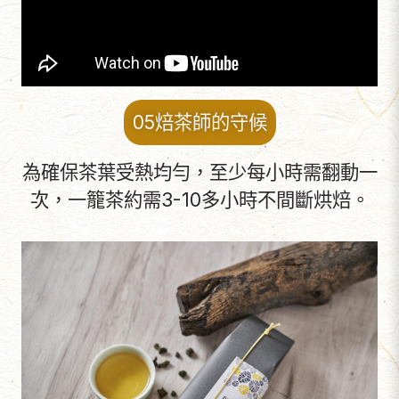
05焙茶師的守候
為確保茶葉受熱均勻，至少每小時需翻動一
次，一籠茶約需3-10多小時不間斷烘焙。