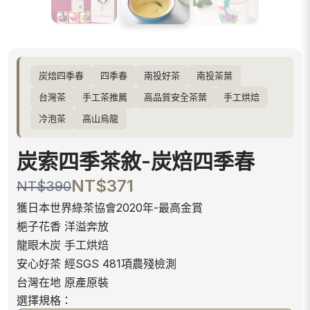
炭焙四季春
四季春
南投好茶
南投茶葉
台灣茶
手工茶推薦
高品質安全茶葉
手工烘焙
冷泡茶
高山烏龍
炭索四季茶敘-炭焙四季春
NT$371
NT$390
獲日本世界綠茶協會2020年-最高金賞
梔子花香 洋溢奔放
龍眼木炭 手工烘焙
安心好茶 經SGS 481項農殘檢測
台灣在地 原產原裝
選擇規格：