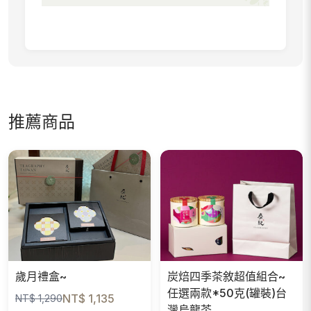
推薦商品
歲月禮盒~
炭焙四季茶敘超值組合~
任選兩款*50克(罐裝)台
NT$ 1,135
NT$ 1,290
灣烏龍茶