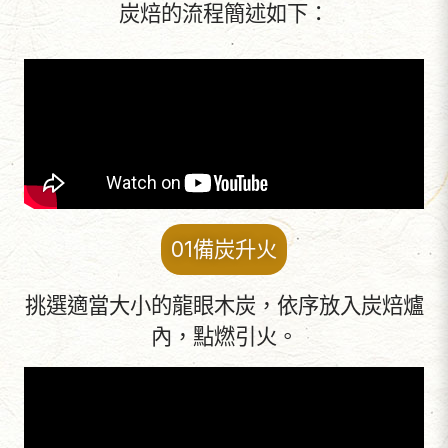
炭焙的流程簡述如下：
01備炭升火
挑選適當大小的龍眼木炭，依序放入炭焙爐
內，點燃引火。