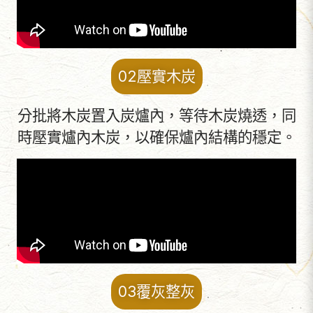
02壓實木炭
分批將木炭置入炭爐內，等待木炭燒透，同
時壓實爐內木炭，以確保爐內結構的穩定。
03覆灰整灰