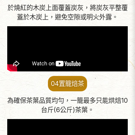
於燒紅的木炭上面覆蓋炭灰，將炭灰平整覆
蓋於木炭上，避免空隙或明火外露。
04置籠焙茶
為確保茶葉品質均勻，一籠最多只能烘焙10
台斤(6公斤)茶葉。