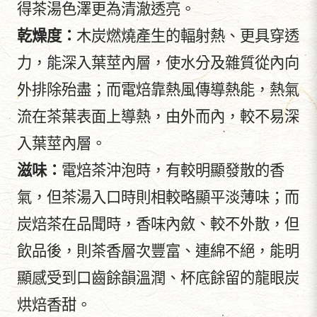
得茶湯色澤更為清澈透亮。
乾燥度：
木炭燃燒產生的輻射熱、更具穿透
力，能深入葉莖內層，使水分及雜質從內向
外排除殆盡；而電焙靠熱風傳導熱能，熱氣
流在茶葉表面上導熱，由外而內，較不易深
入葉莖內層。
滋味：
電焙茶沖泡時，有較明顯發散的香
氣，但茶湯入口時則相較略顯平淡薄味；而
炭焙茶在品聞時，香味內斂、較不外散，但
飲品後，則茶香層次豐富、連綿不絕，能明
顯感受到口齒餘韻溫潤、杯底餘留的龍眼炭
烘焙香甜。