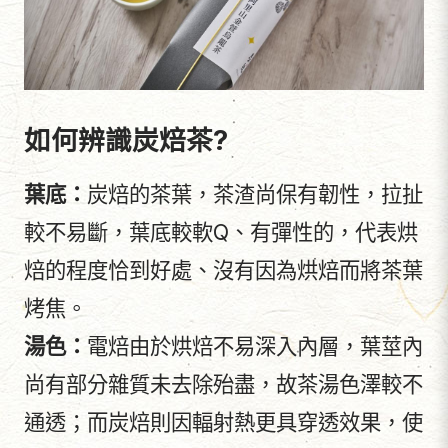
如何辨識炭焙茶?
葉底：
炭焙的茶葉，茶渣尚保有韌性，拉扯
較不易斷，葉底較軟Q、有彈性的，代表烘
焙的程度恰到好處、沒有因為烘焙而將茶葉
烤焦。
湯色：
電焙由於烘焙不易深入內層，葉莖內
尚有部分雜質未去除殆盡，故茶湯色澤較不
通透；而炭焙則因輻射熱更具穿透效果，使